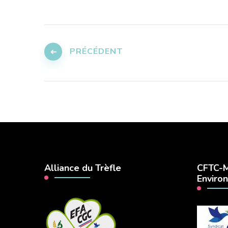
Pagination
des
PRÉCÉDENT
publications
Alliance du Trèfle
CFTC-M
Enviro