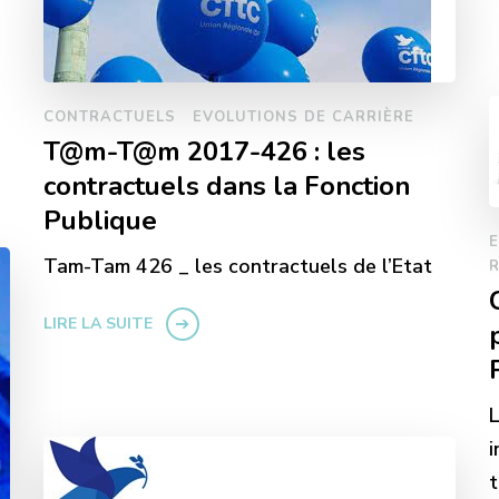
CONTRACTUELS
EVOLUTIONS DE CARRIÈRE
T@m-T@m 2017-426 : les
contractuels dans la Fonction
Publique
E
Tam-Tam 426 _ les contractuels de l’Etat
R
LIRE LA SUITE
L
i
t