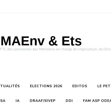
MAEnv & Ets
des personnels des Ministères en charge de l’Agriculture, de l’Env
TUALITÉS
ELECTIONS 2026
EDITOS
LE PE
CSA
IA
DRAAF/SIVEP
DDI
FAM ASP ODE