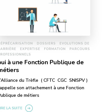
DÉPRÉCARISATION
DOSSIERS
EVOLUTIONS DE
CARRIÈRE
EXPERTISE
FORMATION
PARCOURS
PROFESSIONNELS
oui à une Fonction Publique de
métiers
’Alliance du Trèfle ( CFTC CGC SNISPV )
appelle son attachement à une Fonction
ublique de métiers
IRE LA SUITE