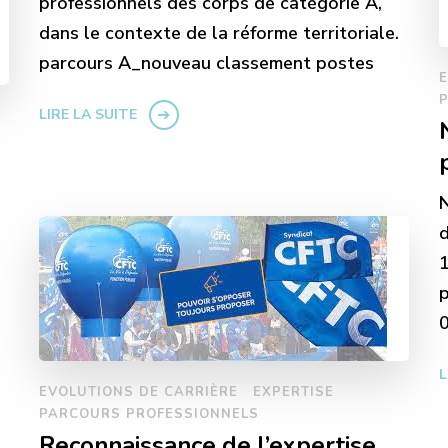
professionnels des corps de catégorie A,
dans le contexte de la réforme territoriale.
parcours A_nouveau classement postes
E
LIRE LA SUITE
N
1
p
0
L
EVOLUTIONS DE CARRIÈRE
EXPERTISE
PARCOURS PROFESSIONNELS
Reconnaissance de l’expertise