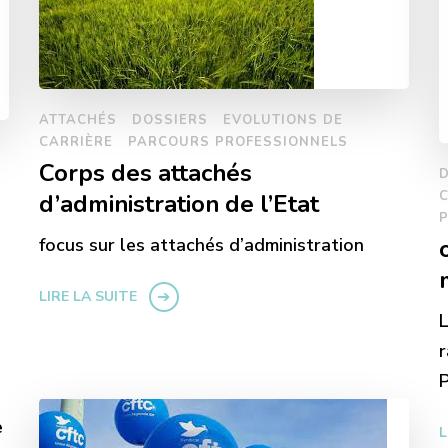
ATTACHÉS
DOSSIERS
EVOLUTIONS DE
CARRIÈRE
PARCOURS PROFESSIONNELS
Corps des attachés
d’administration de l’Etat
focus sur les attachés d’administration
LIRE LA SUITE
L
r
P
e
L