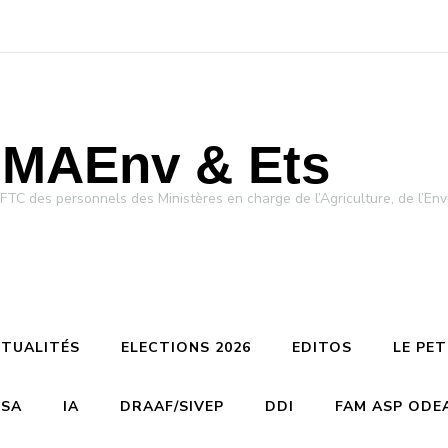
MAEnv & Ets
des personnels des Ministères en charge de l’Agriculture, de l’Env
TUALITÉS
ELECTIONS 2026
EDITOS
LE PE
CSA
IA
DRAAF/SIVEP
DDI
FAM ASP ODE