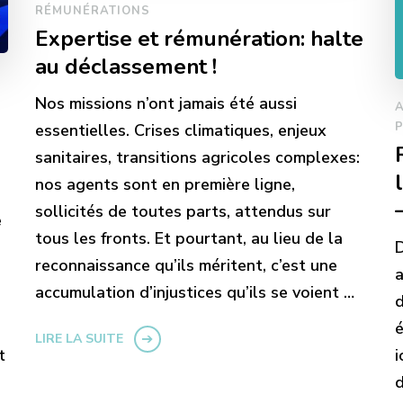
RÉMUNÉRATIONS
Expertise et rémunération: halte
au déclassement !
Nos missions n’ont jamais été aussi
essentielles. Crises climatiques, enjeux
sanitaires, transitions agricoles complexes:
nos agents sont en première ligne,
sollicités de toutes parts, attendus sur
e
tous les fronts. Et pourtant, au lieu de la
D
reconnaissance qu’ils méritent, c’est une
a
accumulation d’injustices qu’ils se voient …
d
é
LIRE LA SUITE
t
i
d