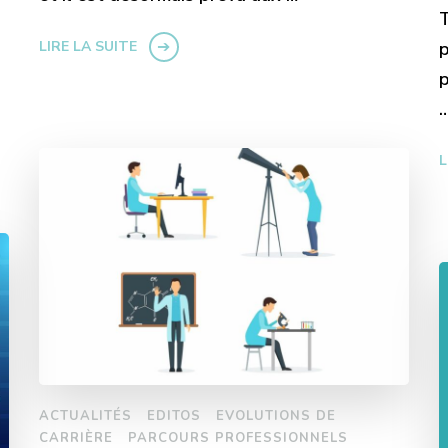
T
LIRE LA SUITE
p
p
L
ACTUALITÉS
EDITOS
EVOLUTIONS DE
CARRIÈRE
PARCOURS PROFESSIONNELS